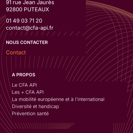
91 rue Jean Jaurès
92800 PUTEAUX
01 49 03 71 20
contact@cfa-api.fr
NOUS CONTACTER
Contact
A PROPOS
Le CFA API
Les + CFA API
La mobilité européenne et à l’international
Diversité et handicap
Prévention santé