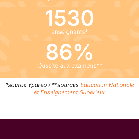
1530
enseignants*
86
%
réussite aux examens**
*source Ypareo / **sources
Education Nationale
et Enseignement Supérieur